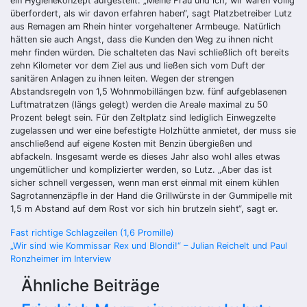
ein Hygienekonzept aufgestellt. „Meine Frau und ich, wir waren völlig
überfordert, als wir davon erfahren haben“, sagt Platzbetreiber Lutz
aus Remagen am Rhein hinter vorgehaltener Armbeuge. Natürlich
hätten sie auch Angst, dass die Kunden den Weg zu ihnen nicht
mehr finden würden. Die schalteten das Navi schließlich oft bereits
zehn Kilometer vor dem Ziel aus und ließen sich vom Duft der
sanitären Anlagen zu ihnen leiten. Wegen der strengen
Abstandsregeln von 1,5 Wohnmobillängen bzw. fünf aufgeblasenen
Luftmatratzen (längs gelegt) werden die Areale maximal zu 50
Prozent belegt sein. Für den Zeltplatz sind lediglich Einwegzelte
zugelassen und wer eine befestigte Holzhütte anmietet, der muss sie
anschließend auf eigene Kosten mit Benzin übergießen und
abfackeln. Insgesamt werde es dieses Jahr also wohl alles etwas
ungemütlicher und komplizierter werden, so Lutz. „Aber das ist
sicher schnell vergessen, wenn man erst einmal mit einem kühlen
Sagrotannenzäpfle in der Hand die Grillwürste in der Gummipelle mit
1,5 m Abstand auf dem Rost vor sich hin brutzeln sieht“, sagt er.
Beitragsnavigation
Fast richtige Schlagzeilen (1,6 Promille)
„Wir sind wie Kommissar Rex und Blondi!“ – Julian Reichelt und Paul
Ronzheimer im Interview
Ähnliche Beiträge