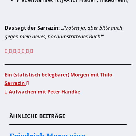
Das sagt der Sarrazin:
„Protest ja, aber bitte auch
gegen mein neues, hochumstrittenes Buch!“
Ein (statistisch belegbarer) Morgen mit Thilo
Sarrazin
Beitragsnavigation
Aufwachen mit Peter Handke
ÄHNLICHE BEITRÄGE
Friedrich Merz: eine