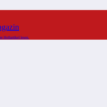
agazin
 Heftartikel lesen.