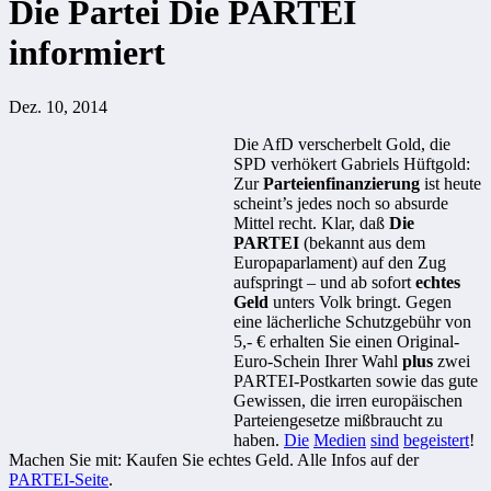
Die Partei Die PARTEI
informiert
Dez. 10, 2014
Die AfD verscherbelt Gold, die
SPD verhökert Gabriels Hüftgold:
Zur
Parteienfinanzierung
ist heute
scheint’s jedes noch so absurde
Mittel recht. Klar, daß
Die
PARTEI
(bekannt aus dem
Europaparlament) auf den Zug
aufspringt – und ab sofort
echtes
Geld
unters Volk bringt. Gegen
eine lächerliche Schutzgebühr von
5,- € erhalten Sie einen Original-
Euro-Schein Ihrer Wahl
plus
zwei
PARTEI-Postkarten sowie das gute
Gewissen, die irren europäischen
Parteiengesetze mißbraucht zu
haben.
Die
Medien
sind
begeistert
!
Machen Sie mit: Kaufen Sie echtes Geld. Alle Infos auf der
PARTEI-Seite
.