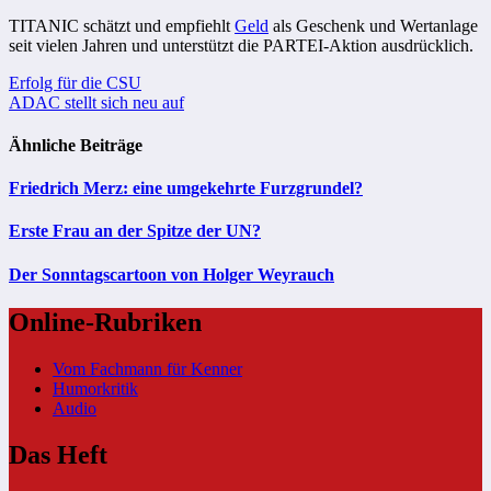
TITANIC schätzt und empfiehlt
Geld
als Geschenk und Wertanlage
seit vielen Jahren und unterstützt die PARTEI-Aktion ausdrücklich.
Beitragsnavigation
Erfolg für die CSU
ADAC stellt sich neu auf
Ähnliche Beiträge
Friedrich Merz: eine umgekehrte Furzgrundel?
Erste Frau an der Spitze der UN?
Der Sonntagscartoon von Holger Weyrauch
Online-Rubriken
Vom Fachmann für Kenner
Humorkritik
Audio
Das Heft