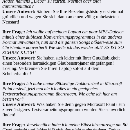
Addon namens „Liebe“ zu starten. Normal oder total
durchschnittlich?
Unsere Antwort:
Säubern Sie Ihre Beziehungshistory erst einmal
gründlich und wagen Sie sich dann an einen völlig unbelasteten
Neustart!
Ihre Frage:
Ich wollte auf meinem Laptop ein paar MP3-Dateien
mittels eines dubiosen Konvertierungsprogrammes in ein anderes
Format umwandeln, nun sind die ganzen Songs blöderweise zum
Christentum konvertiert! Wie stelle ich das wieder ab!? ES IST SO
SCHRECKLICH!
Unsere Antwort:
Sie haben sich leider mit Ihrer Gutgläubigkeit
einen besonders hartnäckigen Glaubenstrojaner eingefangen!
Lösung: Verbrennen Sie Ihren Laptop sofort auf dem
Scheiterhaufen!
Ihre Frage:
Ich habe meine 890seitige Doktorarbeit in Microsoft
Paint erstellt, jetzt möchte ich alles in ein geeignetes
Textverarbeitungsprogramm übertragen. Wie gehe ich hier am
besten vor?
Unsere Antwort:
Was haben Sie denn gegen Microsoft Paint? Ein
zuverlässigeres Textverarbeitungsprogramm werden Sie schwerlich
finden!
Ihre Frage:
Versehentlich habe ich meine Bildschirmanzeige um 90
Grad gedreht und leider läßt sich das nicht mehr ändern. Daher