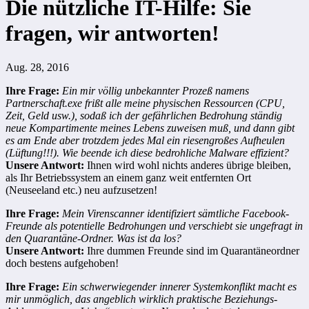
Die nützliche IT-Hilfe: Sie
fragen, wir antworten!
Aug. 28, 2016
Ihre Frage:
Ein mir völlig unbekannter Prozeß namens
Partnerschaft.exe frißt alle meine physischen Ressourcen (CPU,
Zeit, Geld usw.), sodaß ich der gefährlichen Bedrohung ständig
neue Kompartimente meines Lebens zuweisen muß, und dann gibt
es am Ende aber trotzdem jedes Mal ein riesengroßes Aufheulen
(Lüftung!!!). Wie beende ich diese bedrohliche Malware effizient?
Unsere Antwort:
Ihnen wird wohl nichts anderes übrige bleiben,
als Ihr Betriebssystem an einem ganz weit entfernten Ort
(Neuseeland etc.) neu aufzusetzen!
Ihre Frage:
Mein Virenscanner identifiziert sämtliche Facebook-
Freunde als potentielle Bedrohungen und verschiebt sie ungefragt in
den Quarantäne-Ordner. Was ist da los?
Unsere Antwort:
Ihre dummen Freunde sind im Quarantäneordner
doch bestens aufgehoben!
Ihre Frage:
Ein schwerwiegender innerer Systemkonflikt macht es
mir unmöglich, das angeblich wirklich praktische Beziehungs-