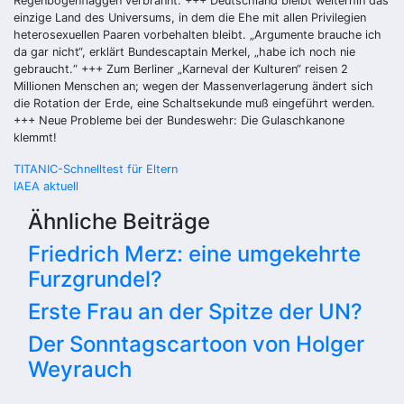
Regenbogenflaggen verbrannt. +++ Deutschland bleibt weiterhin das
einzige Land des Universums, in dem die Ehe mit allen Privilegien
heterosexuellen Paaren vorbehalten bleibt. „Argumente brauche ich
da gar nicht“, erklärt Bundescaptain Merkel, „habe ich noch nie
gebraucht.“ +++ Zum Berliner „Karneval der Kulturen“ reisen 2
Millionen Menschen an; wegen der Massenverlagerung ändert sich
die Rotation der Erde, eine Schaltsekunde muß eingeführt werden.
+++ Neue Probleme bei der Bundeswehr: Die Gulaschkanone
klemmt!
Beitragsnavigation
TITANIC-Schnelltest für Eltern
IAEA aktuell
Ähnliche Beiträge
Friedrich Merz: eine umgekehrte
Furzgrundel?
Erste Frau an der Spitze der UN?
Der Sonntagscartoon von Holger
Weyrauch