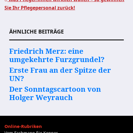
Beitragsnavigation
Sie Ihr Pflegepersonal zurück!
ÄHNLICHE BEITRÄGE
Friedrich Merz: eine
umgekehrte Furzgrundel?
Erste Frau an der Spitze der
UN?
Der Sonntagscartoon von
Holger Weyrauch
Online-Rubriken
Vom Fachmann für Kenner