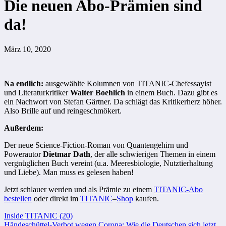
Die neuen Abo-Prämien sind
da!
März 10, 2020
Na endlich:
ausgewählte Kolumnen von TITANIC-Chefessayist
und Literaturkritiker
Walter Boehlich
in einem Buch. Dazu gibt es
ein Nachwort von Stefan Gärtner. Da schlägt das Kritikerherz höher.
Also Brille auf und reingeschmökert.
Außerdem:
Der neue Science-Fiction-Roman von Quantengehirn und
Powerautor
Dietmar Dath
, der alle schwierigen Themen in einem
vergnüglichen Buch vereint (u.a. Meeresbiologie, Nutztierhaltung
und Liebe). Man muss es gelesen haben!
Jetzt schlauer werden und als Prämie zu einem
TITANIC-Abo
bestellen
oder direkt im
TITANIC
–
Shop
kaufen.
Beitragsnavigation
Inside TITANIC (20)
Händeschüttel-Verbot wegen Corona: Wie die Deutschen sich jetzt