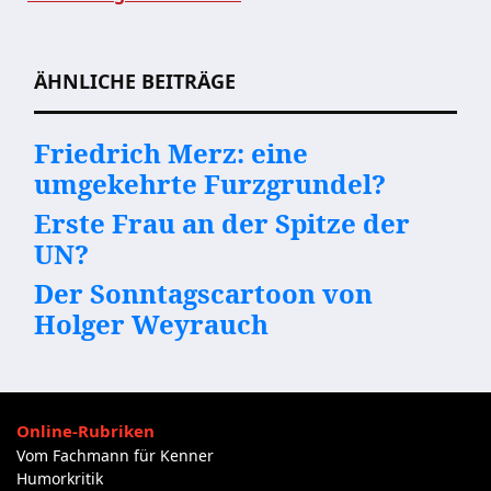
Beitragsnavigation
ÄHNLICHE BEITRÄGE
Friedrich Merz: eine
umgekehrte Furzgrundel?
Erste Frau an der Spitze der
UN?
Der Sonntagscartoon von
Holger Weyrauch
Online-Rubriken
Vom Fachmann für Kenner
Humorkritik