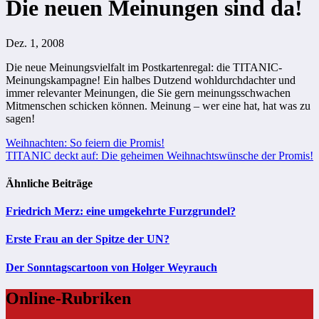
Die neuen Meinungen sind da!
Dez. 1, 2008
Die neue Meinungsvielfalt im Postkartenregal: die
TITANIC-
Meinungskampagne
! Ein halbes Dutzend wohldurchdachter und
immer relevanter Meinungen, die Sie gern meinungsschwachen
Mitmenschen schicken können. Meinung – wer eine hat, hat was zu
sagen!
Beitragsnavigation
Weihnachten: So feiern die Promis!
TITANIC deckt auf: Die geheimen Weihnachtswünsche der Promis!
Ähnliche Beiträge
Friedrich Merz: eine umgekehrte Furzgrundel?
Erste Frau an der Spitze der UN?
Der Sonntagscartoon von Holger Weyrauch
Online-Rubriken