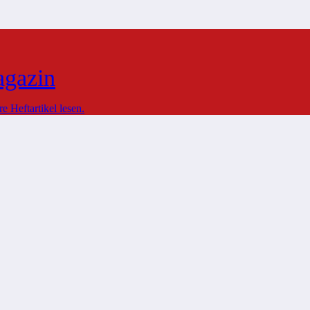
agazin
 Heftartikel lesen.