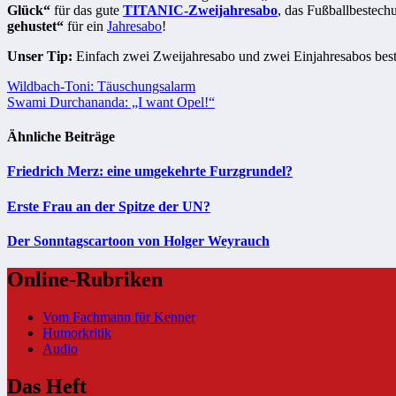
Glück“
für das gute
TITANIC-Zweijahresabo
, das Fußballbestec
gehustet“
für ein
Jahresabo
!
Unser Tip:
Einfach zwei Zweijahresabo und zwei Einjahresabos best
Beitragsnavigation
Wildbach-Toni: Täuschungsalarm
Swami Durchananda: „I want Opel!“
Ähnliche Beiträge
Friedrich Merz: eine umgekehrte Furzgrundel?
Erste Frau an der Spitze der UN?
Der Sonntagscartoon von Holger Weyrauch
Online-Rubriken
Vom Fachmann für Kenner
Humorkritik
Audio
Das Heft