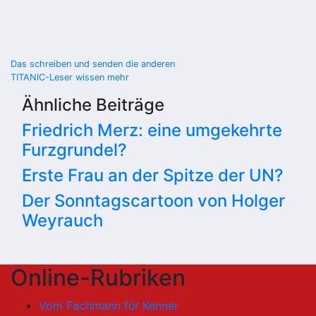
Beitragsnavigation
Das schreiben und senden die anderen
TITANIC-Leser wissen mehr
Ähnliche Beiträge
Friedrich Merz: eine umgekehrte
Furzgrundel?
Erste Frau an der Spitze der UN?
Der Sonntagscartoon von Holger
Weyrauch
Online-Rubriken
Vom Fachmann für Kenner