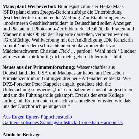
Maas plant Werbeverbot:
Bundesjustizminister Heiko Maas
(SPD) plant einem
Spiegel
-Bericht zufolge die Unterbindung
geschlechterdiskriminierender Werbung. Zur Etablierung eines
„moderneren Geschlechterbildes“ in Deutschland sollen Anzeigen
und Plakate mit Photoshop-Zerrbildern der Realität, die Frauen und
Männer nur als Objekt der Begierde darstellen, verboten werden:
„Großflächige Wahlwerbung mit der Ankündigung ‚Die Kanzlerin
kommt!‘ oder dem schmachtenden Schlafzimmerblick von
Mädchenschwarm Christian ‚Fick’… pardon! ‚Wähl mich!‘ Lindner
wird es unter mir künftig nicht mehr geben. Unter mir… hihi!“
Neues aus der Primatenforschung:
Wissenschaftler aus
Deutschland, den USA und Madagaskar haben am Deutschen
Primatenzentrum in Göttingen drei neue Affenarten entdeckt. Wie
DPZ-Forscher Peter Kappeler angab, gestaltete sich die
Untersuchung schwierig: „Im Team haben wir uns oft angeschrien
und um die Führungsrolle gekämpft. Erst als der erste Kollege
anfing, mit Exkrementen um sich zu schmeißen, wussten wir, daß
uns der Durchbruch gelungen ist.“
Beitragsnavigation
Aus Eugen Egners Püppchenstudio
Gärtners kritisches Sonntagsfrühstück: Comedian Harmonists
Ähnliche Beiträge