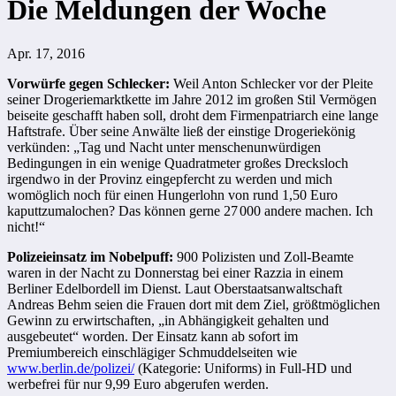
Die Meldungen der Woche
Apr. 17, 2016
Vorwürfe gegen Schlecker:
Weil Anton Schlecker vor der Pleite
seiner Drogeriemarktkette im Jahre 2012 im großen Stil Vermögen
beiseite geschafft haben soll, droht dem Firmenpatriarch eine lange
Haftstrafe. Über seine Anwälte ließ der einstige Drogeriekönig
verkünden: „Tag und Nacht unter menschenunwürdigen
Bedingungen in ein wenige Quadratmeter großes Drecksloch
irgendwo in der Provinz eingepfercht zu werden und mich
womöglich noch für einen Hungerlohn von rund 1,50 Euro
kaputtzumalochen? Das können gerne 27
000 andere machen. Ich
nicht!“
Polizeieinsatz im Nobelpuff:
900 Polizisten und Zoll-Beamte
waren in der Nacht zu Donnerstag bei einer Razzia in einem
Berliner Edelbordell im Dienst. Laut Oberstaatsanwaltschaft
Andreas Behm seien die Frauen dort mit dem Ziel, größtmöglichen
Gewinn zu erwirtschaften, „in Abhängigkeit gehalten und
ausgebeutet“ worden. Der Einsatz kann ab sofort im
Premiumbereich einschlägiger Schmuddelseiten wie
www.berlin.de/polizei/
(Kategorie: Uniforms) in Full-HD und
werbefrei für nur 9,99 Euro abgerufen werden.