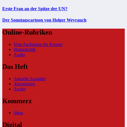
Erste Frau an der Spitze der UN?
Der Sonntagscartoon von Holger Weyrauch
Online-Rubriken
Vom Fachmann für Kenner
Humorkritik
Audio
Das Heft
Aktuelle Ausgabe
Abonnieren
Archiv
Kommerz
Shop
Digital