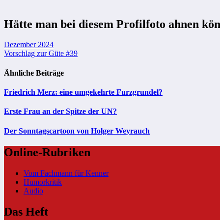
Hätte man bei diesem Profilfoto ahnen k
Beitragsnavigation
Dezember 2024
Vorschlag zur Güte #39
Ähnliche Beiträge
Friedrich Merz: eine umgekehrte Furzgrundel?
Erste Frau an der Spitze der UN?
Der Sonntagscartoon von Holger Weyrauch
Online-Rubriken
Vom Fachmann für Kenner
Humorkritik
Audio
Das Heft