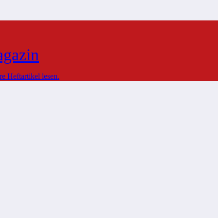
agazin
 Heftartikel lesen.