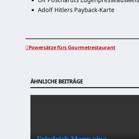
Ulf Poschardts Lügenpresseausweis
Adolf Hitlers Payback-Karte
Powersätze fürs Gourmetrestaurant
Beitragsnavigation
ÄHNLICHE BEITRÄGE
Friedrich Merz: eine