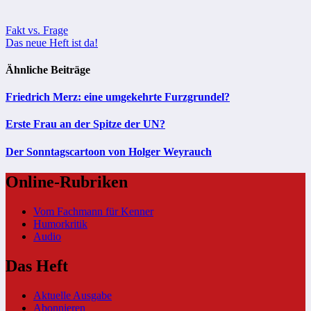
Beitragsnavigation
Fakt vs. Frage
Das neue Heft ist da!
Ähnliche Beiträge
Friedrich Merz: eine umgekehrte Furzgrundel?
Erste Frau an der Spitze der UN?
Der Sonntagscartoon von Holger Weyrauch
Online-Rubriken
Vom Fachmann für Kenner
Humorkritik
Audio
Das Heft
Aktuelle Ausgabe
Abonnieren