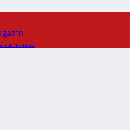
agazin
 Heftartikel lesen.