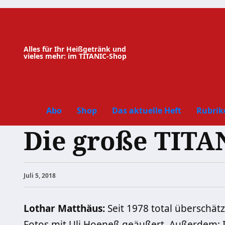
Zum
Inhalt
springen
Alles für Ihr Heißgetränk und
vieles mehr: im TITANIC-Shop
Abo
Shop
Das aktuelle Heft
Rubrik
Die große TIT
Juli 5, 2018
Lothar Matthäus:
Seit 1978 total überschätz
Fotos mit Uli Hoeneß geäußert. Außerdem: I