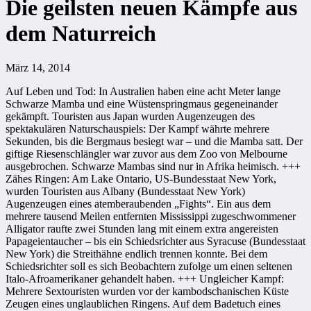
Die geilsten neuen Kämpfe aus
dem Naturreich
März 14, 2014
Auf Leben und Tod: In Australien haben eine acht Meter lange
Schwarze Mamba und eine Wüstenspringmaus gegeneinander
gekämpft. Touristen aus Japan wurden Augenzeugen des
spektakulären Naturschauspiels: Der Kampf währte mehrere
Sekunden, bis die Bergmaus besiegt war – und die Mamba satt. Der
giftige Riesenschlängler war zuvor aus dem Zoo von Melbourne
ausgebrochen. Schwarze Mambas sind nur in Afrika heimisch. +++
Zähes Ringen: Am Lake Ontario, US-Bundesstaat New York,
wurden Touristen aus Albany (Bundesstaat New York)
Augenzeugen eines atemberaubenden „Fights“. Ein aus dem
mehrere tausend Meilen entfernten Mississippi zugeschwommener
Alligator raufte zwei Stunden lang mit einem extra angereisten
Papageientaucher – bis ein Schiedsrichter aus Syracuse (Bundesstaat
New York) die Streithähne endlich trennen konnte. Bei dem
Schiedsrichter soll es sich Beobachtern zufolge um einen seltenen
Italo-Afroamerikaner gehandelt haben. +++ Ungleicher Kampf:
Mehrere Sextouristen wurden vor der kambodschanischen Küste
Zeugen eines unglaublichen Ringens. Auf dem Badetuch eines