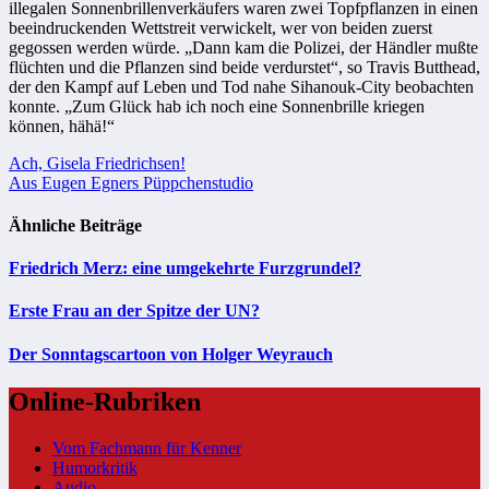
illegalen Sonnenbrillenverkäufers waren zwei Topfpflanzen in einen
beeindruckenden Wettstreit verwickelt, wer von beiden zuerst
gegossen werden würde. „Dann kam die Polizei, der Händler mußte
flüchten und die Pflanzen sind beide verdurstet“, so Travis Butthead,
der den Kampf auf Leben und Tod nahe Sihanouk-City beobachten
konnte. „Zum Glück hab ich noch eine Sonnenbrille kriegen
können, hähä!“
Beitragsnavigation
Ach, Gisela Friedrichsen!
Aus Eugen Egners Püppchenstudio
Ähnliche Beiträge
Friedrich Merz: eine umgekehrte Furzgrundel?
Erste Frau an der Spitze der UN?
Der Sonntagscartoon von Holger Weyrauch
Online-Rubriken
Vom Fachmann für Kenner
Humorkritik
Audio