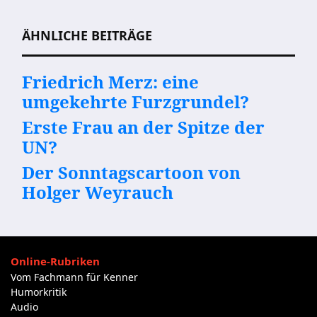
ÄHNLICHE BEITRÄGE
Friedrich Merz: eine
umgekehrte Furzgrundel?
Erste Frau an der Spitze der
UN?
Der Sonntagscartoon von
Holger Weyrauch
Online-Rubriken
Vom Fachmann für Kenner
Humorkritik
Audio