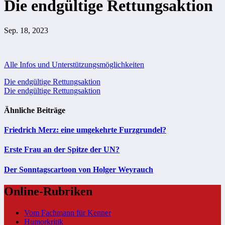
Die endgültige Rettungsaktion
Sep. 18, 2023
Alle Infos und Unterstützungsmöglichkeiten
Beitragsnavigation
Die endgültige Rettungsaktion
Die endgültige Rettungsaktion
Ähnliche Beiträge
Friedrich Merz: eine umgekehrte Furzgrundel?
Erste Frau an der Spitze der UN?
Der Sonntagscartoon von Holger Weyrauch
Online-Rubriken
Vom Fachmann für Kenner
Humorkritik