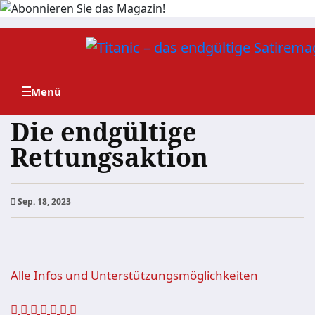
Zum
Inhalt
springen
Die endgültige
Rettungsaktion
Sep. 18, 2023
Alle Infos und Unterstützungsmöglichkeiten