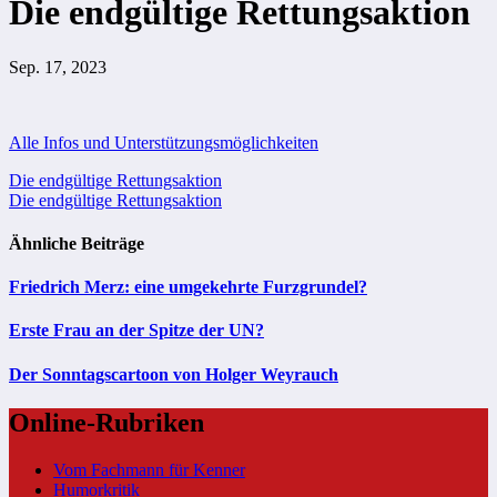
Die endgültige Rettungsaktion
Sep. 17, 2023
Alle Infos und Unterstützungsmöglichkeiten
Beitragsnavigation
Die endgültige Rettungsaktion
Die endgültige Rettungsaktion
Ähnliche Beiträge
Friedrich Merz: eine umgekehrte Furzgrundel?
Erste Frau an der Spitze der UN?
Der Sonntagscartoon von Holger Weyrauch
Online-Rubriken
Vom Fachmann für Kenner
Humorkritik