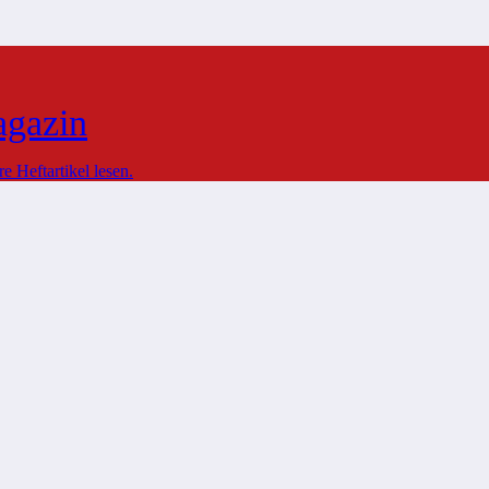
agazin
 Heftartikel lesen.