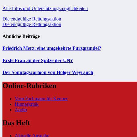
Alle Infos und Unterstützungsmöglichkeiten
Beitragsnavigation
Die endgültige Rettungsaktion
Die endgültige Rettungsaktion
Ähnliche Beiträge
Friedrich Merz: eine umgekehrte Furzgrundel?
Erste Frau an der Spitze der UN?
Der Sonntagscartoon von Holger Weyrauch
Online-Rubriken
Vom Fachmann für Kenner
Humorkritik
Audio
Das Heft
Aktuelle Ausgabe