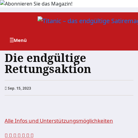
Zum
Inhalt
springen
Die endgültige
Rettungsaktion
Sep. 15, 2023
Alle Infos und Unterstützungsmöglichkeiten