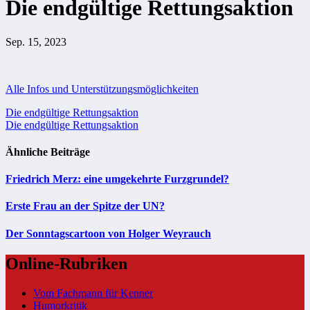
Die endgültige Rettungsaktion
Sep. 15, 2023
Alle Infos und Unterstützungsmöglichkeiten
Beitragsnavigation
Die endgültige Rettungsaktion
Die endgültige Rettungsaktion
Ähnliche Beiträge
Friedrich Merz: eine umgekehrte Furzgrundel?
Erste Frau an der Spitze der UN?
Der Sonntagscartoon von Holger Weyrauch
Online-Rubriken
Vom Fachmann für Kenner
Humorkritik