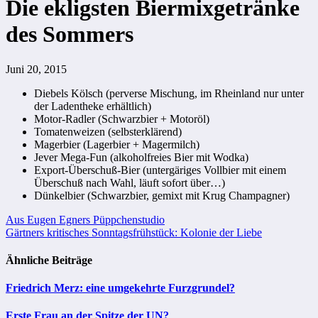
Die ekligsten Biermixgetränke
des Sommers
Juni 20, 2015
Diebels Kölsch (perverse Mischung, im Rheinland nur unter
der Ladentheke erhältlich)
Motor-Radler (Schwarzbier + Motoröl)
Tomatenweizen (selbsterklärend)
Magerbier (Lagerbier + Magermilch)
Jever Mega-Fun (alkoholfreies Bier mit Wodka)
Export-Überschuß-Bier (untergäriges Vollbier mit einem
Überschuß nach Wahl, läuft sofort über…)
Dünkelbier (Schwarzbier, gemixt mit Krug Champagner)
Beitragsnavigation
Aus Eugen Egners Püppchenstudio
Gärtners kritisches Sonntagsfrühstück: Kolonie der Liebe
Ähnliche Beiträge
Friedrich Merz: eine umgekehrte Furzgrundel?
Erste Frau an der Spitze der UN?