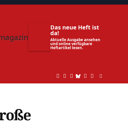
Das neue Heft ist
da!
Aktuelle Ausgabe ansehen
und online verfügbare
Heftartikel lesen.
große