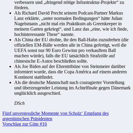
verbessern und „dringend nötige Infrastruktur-Projekte“ zu
fördern.
Als Richard David Precht seinem Podcast-Partner Markus
Lanz erklärte, „unter normalen Bedingungen“ hätte Julian
Nagelsmann „nicht mal ein Praktikum als Greenkeeper in
meinem Garten gekriegt“, und Lanz das „eine, wie ich finde,
hochinteressante These“ nannte.
Als China der EU drohte, ihr den Ball-Hahn zuzudrehen (die
offiziellen EM-Bälle werden alle in China gefertigt, weil die
UEFA sonst nur 90 Euro Gewinn pro verkauftem Ball
machen würde), falls die EU tatsächlich Strafzölle auf
chinesische E-Autos beschließen sollte.
Als Joe Biden auf der Ehrentribüne von Steinmeier darüber
informiert wurde, dass die Copa América auf einem anderen
Kontinent stattfindet.
Als die deutsche Mannschaft nach couragierter Vorstellung
und überzeugender Leistung im Achtelfinale gegen Dänemark
unglücklich ausgeschied.
DSch
Beitragsnavigation
Fünf unvergessliche Momente von Scholz‘ Empfang des
argentinischen Präsidenten
Vorschlag zur Güte #16