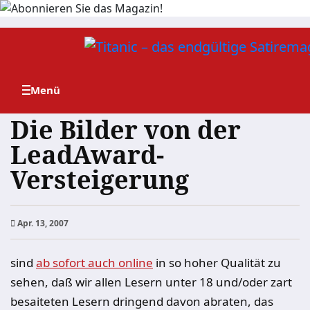
Zum
Inhalt
springen
Die Bilder von der
LeadAward-
Versteigerung
Apr. 13, 2007
sind
ab sofort auch online
in so hoher Qualität zu
sehen, daß wir allen Lesern unter 18 und/oder zart
besaiteten Lesern dringend davon abraten, das