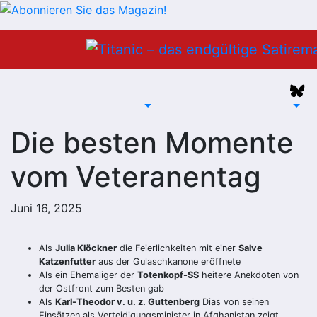
Zum
Inhalt
springen
Die besten Momente
vom Veteranentag
Juni 16, 2025
Als
Julia Klöckner
die Feierlichkeiten mit einer
Salve
Katzenfutter
aus der Gulaschkanone eröffnete
Als ein Ehemaliger der
Totenkopf-SS
heitere Anekdoten von
der Ostfront zum Besten gab
Als
Karl-Theodor v. u. z. Guttenberg
Dias von seinen
Einsätzen als Verteidigungsminister in Afghanistan zeigt