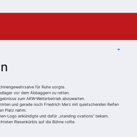
en
schinengewehrsalve für Ruhe sorgte.
ndlager vor dem Abbaggern zu retten.
Ergebnisse zum AKW-Weiterbetrieb abzuwarten.
ürmten und gerade noch Friedrich Merz mit quietschenden Reifen
en Platz nahm.
en-Logo ankündigte und dafür „standing ovations“ bekam.
hteten Riesenkürbis auf die Bühne rollte.