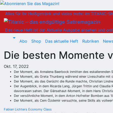
Zum
Alles für Ihr Heißgetränk und vieles mehr: im TITANIC-S
Inhalt
springen
Das neue Heft ist da!
Aktuelle Ausgabe ansehen und onli
Abo
Shop
Das aktuelle Heft
Rubriken
News
Die besten Momente v
Okt. 17, 2022
Der Moment, als Annalena Baerbock inmitten des eskalierenden S
Der Moment, als Greta Thunberg während einer Liveschalte mit 
Der Moment, als das Gerücht die Runde machte, Christian Lindn
Der Augenblick, in dem Ricarda Lang, Jürgen Trittin und Claudi
davonrasen sahen. Der Gänsehaut-Moment, in dem Hans Christian
Der versöhnliche Moment, in dem Anton Hofreiter Bomben aus 1
Der Moment, als Cem Özdemir versuchte, seine Skills als vollwert
Beitragsnavigation
Fabian Lichters Economy Class