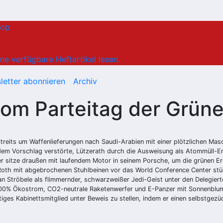
hop
ne verfügbare Heftartikel lesen.
letter abonnieren
Archiv
om Parteitag der Grün
treits um Waffenlieferungen nach Saudi-Arabien mit einer plötzlichen Ma
dem Vorschlag verstörte, Lützerath durch die Ausweisung als Atommüll-E
er sitze draußen mit laufendem Motor in seinem Porsche, um die grünen 
a Roth mit abgebrochenen Stuhlbeinen vor das World Conference Center st
 Ströbele als flimmernder, schwarzweißer Jedi-Geist unter den Delegiert
00% Ökostrom, CO2-neutrale Raketenwerfer und E-Panzer mit Sonnenblum
iges Kabinettsmitglied unter Beweis zu stellen, indem er einen selbstgezüc