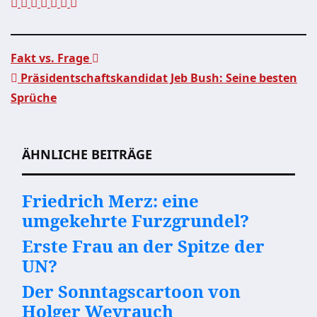
Fakt vs. Frage
Präsidentschaftskandidat Jeb Bush: Seine besten
Beitragsnavigation
Sprüche
ÄHNLICHE BEITRÄGE
Friedrich Merz: eine
umgekehrte Furzgrundel?
Erste Frau an der Spitze der
UN?
Der Sonntagscartoon von
Holger Weyrauch