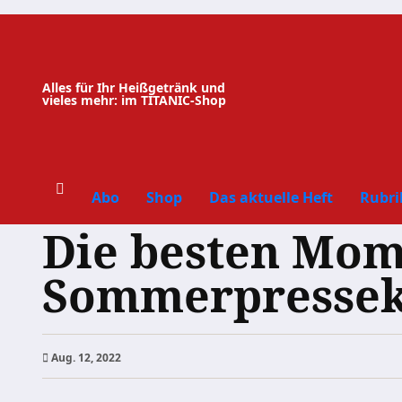
Zum
Inhalt
springen
Alles für Ihr Heißgetränk und
vieles mehr: im TITANIC-Shop
Abo
Shop
Das aktuelle Heft
Rubri
Die besten Mom
Sommerpressek
Aug. 12, 2022