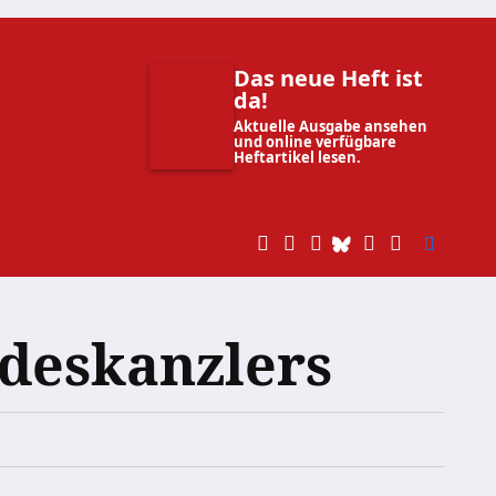
Das neue Heft ist
da!
Aktuelle Ausgabe ansehen
und online verfügbare
Heftartikel lesen.
deskanzlers