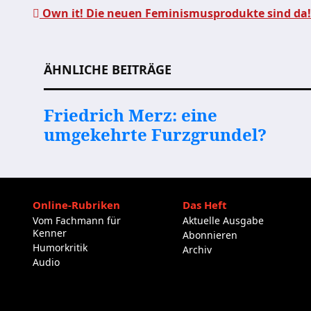
Own it! Die neuen Feminismusprodukte sind da!
Beitragsnavigation
ÄHNLICHE BEITRÄGE
Friedrich Merz: eine
umgekehrte Furzgrundel?
Online-Rubriken
Das Heft
Vom Fachmann für
Aktuelle Ausgabe
Kenner
Abonnieren
Humorkritik
Archiv
Audio