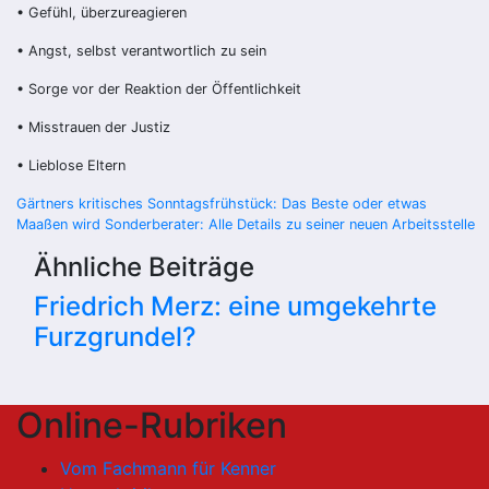
•
Gefühl, überzureagieren
•
Angst, selbst verantwortlich zu sein
•
Sorge vor der Reaktion der Öffentlichkeit
•
Misstrauen der Justiz
• Lieblose Eltern
Beitragsnavigation
Gärtners kritisches Sonntagsfrühstück: Das Beste oder etwas
Maaßen wird Sonderberater: Alle Details zu seiner neuen Arbeitsstelle
Ähnliche Beiträge
Friedrich Merz: eine umgekehrte
Furzgrundel?
Online-Rubriken
Vom Fachmann für Kenner