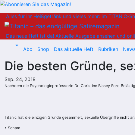
Zum
Alles für Ihr Heißgetränk und vieles mehr: im TITANIC-S
Inhalt
springen
Das neue Heft ist da!
Aktuelle Ausgabe ansehen und onli
Abo
Shop
Das aktuelle Heft
Rubriken
News
Die besten Gründe, se
Sep. 24, 2018
Nachdem die Psychologieprofessorin Dr. Christine Blasey Ford Beläst
Titanic hat die einzigen Gründe gesammelt, sexuelle Übergriffe nicht a
•
Scham