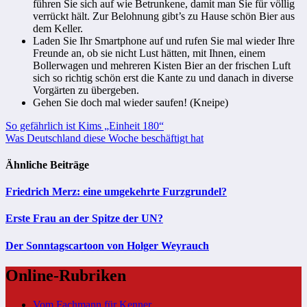
führen Sie sich auf wie Betrunkene, damit man Sie für völlig
verrückt hält. Zur Belohnung gibt’s zu Hause schön Bier aus
dem Keller.
Laden Sie Ihr Smartphone auf und rufen Sie mal wieder Ihre
Freunde an, ob sie nicht Lust hätten, mit Ihnen, einem
Bollerwagen und mehreren Kisten Bier an der frischen Luft
sich so richtig schön erst die Kante zu und danach in diverse
Vorgärten zu übergeben.
Gehen Sie doch mal wieder saufen! (Kneipe)
Beitragsnavigation
So gefährlich ist Kims „Einheit 180“
Was Deutschland diese Woche beschäftigt hat
Ähnliche Beiträge
Friedrich Merz: eine umgekehrte Furzgrundel?
Erste Frau an der Spitze der UN?
Der Sonntagscartoon von Holger Weyrauch
Online-Rubriken
Vom Fachmann für Kenner