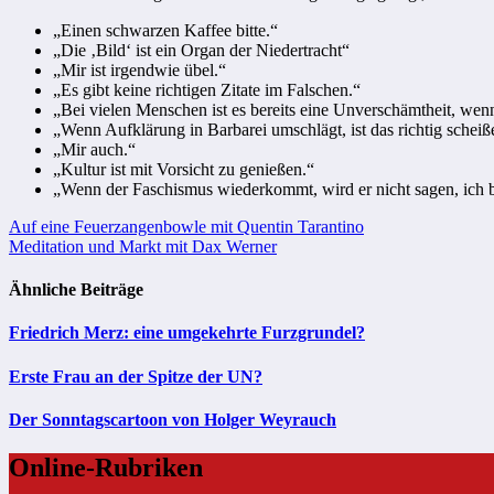
„Einen schwarzen Kaffee bitte.“
„Die ‚Bild‘ ist ein Organ der Niedertracht“
„Mir ist irgendwie übel.“
„Es gibt keine richtigen Zitate im Falschen.“
„Bei vielen Menschen ist es bereits eine Unverschämtheit, wen
„Wenn Aufklärung in Barbarei umschlägt, ist das richtig scheiß
„Mir auch.“
„Kultur ist mit Vorsicht zu genießen.“
„Wenn der Faschismus wiederkommt, wird er nicht sagen, ich b
Beitragsnavigation
Auf eine Feuerzangenbowle mit Quentin Tarantino
Meditation und Markt mit Dax Werner
Ähnliche Beiträge
Friedrich Merz: eine umgekehrte Furzgrundel?
Erste Frau an der Spitze der UN?
Der Sonntagscartoon von Holger Weyrauch
Online-Rubriken