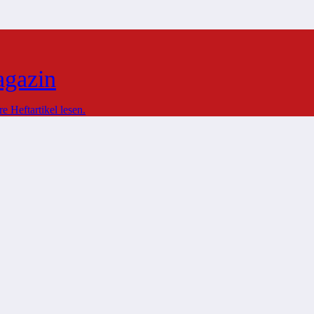
agazin
 Heftartikel lesen.