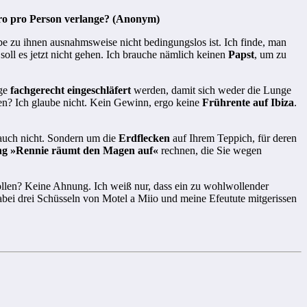
uro pro Person verlange? (Anonym)
be zu ihnen ausnahmsweise nicht bedingungslos ist. Ich finde, man
soll es jetzt nicht gehen. Ich brauche nämlich keinen
Papst
, um zu
ege
fachgerecht eingeschläfert
werden, damit sich weder die Lunge
ßen? Ich glaube nicht. Kein Gewinn, ergo keine
Frührente auf Ibiza
.
 auch nicht. Sondern um die
Erdflecken
auf Ihrem Teppich, für deren
 »Rennie räumt den Magen auf«
rechnen, die Sie wegen
llen? Keine Ahnung. Ich weiß nur, dass ein zu wohlwollender
dabei drei Schüsseln von Motel a Miio und meine Efeutute mitgerissen