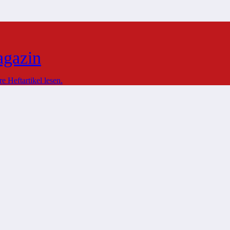
agazin
 Heftartikel lesen.