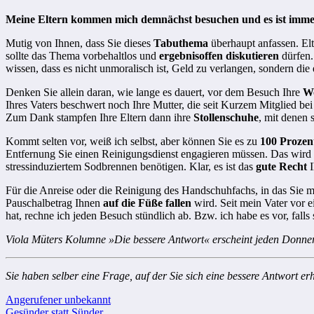
Meine Eltern kommen mich demnächst besuchen und es ist immer 
Mutig von Ihnen, dass Sie dieses
Tabuthema
überhaupt anfassen. Elt
sollte das Thema vorbehaltlos und
ergebnisoffen diskutieren
dürfen.
wissen, dass es nicht unmoralisch ist, Geld zu verlangen, sondern die
Denken Sie allein daran, wie lange es dauert, vor dem Besuch Ihre
W
Ihres Vaters beschwert noch Ihre Mutter, die seit Kurzem Mitglied be
Zum Dank stampfen Ihre Eltern dann ihre
Stollenschuhe
, mit denen 
Kommt selten vor, weiß ich selbst, aber können Sie es zu
100 Prozen
Entfernung Sie einen Reinigungsdienst engagieren müssen. Das wird t
stressinduziertem Sodbrennen benötigen. Klar, es ist das
gute Recht
I
Für die Anreise oder die Reinigung des Handschuhfachs, in das Sie 
Pauschalbetrag Ihnen
auf die Füße fallen
wird. Seit mein Vater vor 
hat, rechne ich jeden Besuch stündlich ab. Bzw. ich habe es vor, falls
Viola Müters Kolumne »Die bessere Antwort« erscheint jeden Donne
Sie haben selber eine Frage, auf der Sie sich eine bessere Antwort e
Beitragsnavigation
Angerufener unbekannt
Gesünder statt Sünder