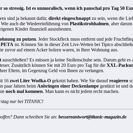
so stressig. Ist es unmoralisch, wenn ich pauschal pro Tag 50 E
ern sind ja bekannt dafür,
direkt eingeschnappt
zu sein, wenn die Lie
 Wie auch die Wiedereinführung von
Plastikstrohhalmen
, aber darum 
 eigenen Kinder finanziell auszubeuten.
ohnung zu putzen
. Jeder Stockfleck muss entfernt und jede Fruchtfli
i
PETA
ist. Können Sie in dieser Zeit Live-Wetten bei Tipico abschlie
sie zuvor auf einem Acker bolzen waren, in Ihrer Wohnung aus.
t
ausschließen? Es müssen ja keine Stollenschuhe sein. Darum geht es
euer. Zusätzlich können Sie mit 20 Euro pro Tag für die
XXL-Packung
hrer Eltern, im Gegenzug Geld von Ihnen zu verlangen.
mit 16
zwei Liter Wodka-O
gekotzt haben. Wie Sie darauf
reagieren
so
ein paar Jahren beim
Anbringen einer Deckenlampe
gestürzt ist und 
 sie
noch mal kommen
. Man kann es nicht jedem recht machen.
rstag nur bei TITANIC!
rhoffen? Dann schreiben Sie an:
bessereantwort@titanic-magazin.de