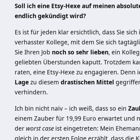
Soll ich eine Etsy-Hexe auf meinen absolu
endlich gekündigt wird?
Es ist für jeden klar ersichtlich, dass Sie sich
verhasster Kollege, mit dem Sie sich tagtä
Sie Ihren Job
noch so sehr lieben
, ein Kolle
geliebten Überstunden kaputt. Trotzdem ka
raten, eine Etsy-Hexe zu engagieren. Denn i
Lage
zu diesem
drastischen Mittel
gegriffe
verhindern.
Ich bin nicht naiv – ich weiß, dass so ein
Zau
einem Zauber für 19,99 Euro erwartet und 
der
worst case
ist eingetreten: Mein Eheman
gleich in der ersten Folge erzählt, dass di