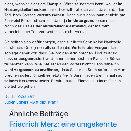
nicht, wenn er nicht am Planspiel Börse teilnehmen kann, weil er
im
Heizungskeller hocken
muss. Deshalb rate ich auch davon ab, den
Tod Ihres Sohnes
vorzutäuschen
. Denn auch dann kann er nicht am
Planspiel Börse teilnehmen, da er ja
im Untergrund
leben muss.
Noch dazu ist es
der bürokratische Aufwand
, der mit dem
vermeintlichen Tod verbunden ist, nicht wert.
Sie sollten also dafür sorgen, dass für Ihren Sohn
keine Nachteile
entstehen. Oder jedenfalls sollten
die Vorteile überwiegen
. Ich
schlage daher vor, dass Sie ihm den Arm brechen. Und zwar so,
dass er
ausgemustert
wird, aber immer noch am Planspiel Börse
teilnehmen kann. Wie, Sie sehen den Vorteil nicht? Dann habe ich
wohl
vergessen zu erwähnen
, dass Sie Ihrem Sohn sofort den Arm
brechen sollen. Klingelt es jetzt? Nein? Dann fragen Sie ihn mal nach
seinem Herzenswunsch
. Er wird lauten: Einmal mit einem Gips in
die Schule gehen.
Beitragsnavigation
Nur für Gäste #11
Eugen Egners »Gift gibt Kraft«
Ähnliche Beiträge
Friedrich Merz: eine umgekehrte