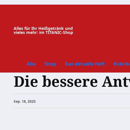
Zum
Inhalt
springen
Alles für Ihr Heißgetränk und
vieles mehr: im TITANIC-Shop
Abo
Shop
Das aktuelle Heft
Rubrik
Die bessere Ant
Sep. 18, 2025