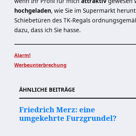
wenn Ihr Profil für mich
attraktiv
gewesen w
hochgeladen
, wie Sie im Supermarkt herun
Schiebetüren des TK-Regals ordnungsgemäß v
dazu, dass ich Sie hasse.
Alarm!
Werbeunterbrechung
Beitragsnavigation
ÄHNLICHE BEITRÄGE
Friedrich Merz: eine
umgekehrte Furzgrundel?