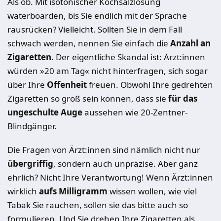
Als ob. Mit isotonischer Kochsalzlösung
waterboarden, bis Sie endlich mit der Sprache
rausrücken? Vielleicht. Sollten Sie in dem Fall
schwach werden, nennen Sie einfach die
Anzahl an
Zigaretten
. Der eigentliche Skandal ist: Ärzt:innen
würden »20 am Tag« nicht hinterfragen, sich sogar
über Ihre
Offenheit
freuen. Obwohl Ihre gedrehten
Zigaretten so groß sein können, dass sie
für das
ungeschulte Auge
aussehen wie 20-Zentner-
Blindgänger.
Die Fragen von Ärzt:innen sind nämlich nicht nur
übergriffig
, sondern auch unpräzise. Aber ganz
ehrlich? Nicht Ihre Verantwortung! Wenn Ärzt:innen
wirklich
aufs Milligramm
wissen wollen, wie viel
Tabak Sie rauchen, sollen sie das bitte auch so
formulieren. Und Sie drehen Ihre Zigaretten als