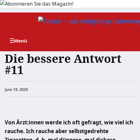
Zum
Inhalt
springen
Die bessere Antwort
#11
Juni 19, 2025
Von Ärzt:innen werde ich oft gefragt, wie viel ich
rauche. Ich rauche aber selbstgedrehte
Zigaretten, d. h. mal dünnere, mal dickere.