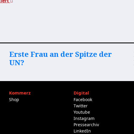
tiert
Erste Frau an der Spitze der
UN?
Kommerz
Digital
Shop
Facebook
Twitter
Youtube
Instagram
Pressearchiv
LinkedIn