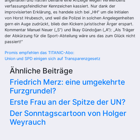
angehalten und hätten beinahe eine Anzeige wegen Verwendens
verfassungsfeindlicher Kennzeichen kassiert. Nur dank der
improvisierten Erklärung, es handele sich bei „HH“ um die Initialen
von Horst Hrubesch, und weil die Polizei in solchen Angelegenheiten
gern ein Auge zudrückt, blieb den Kickern juristischer Ärger erspart.
Kommentar Manuel Neuer („S“) und İlkay Gündoğan („A“): „Als Träger
der Abkürzung für die Sport-Abteilung wäre uns das zum Glück nicht
passiert!“
Beitragsnavigation
Promis empfehlen das TITANIC-Abo:
Union und SPD einigen sich auf Transparenzgesetz
Ähnliche Beiträge
Friedrich Merz: eine umgekehrte
Furzgrundel?
Erste Frau an der Spitze der UN?
Der Sonntagscartoon von Holger
Weyrauch