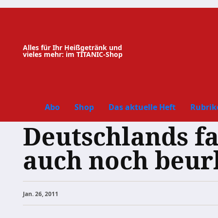
Zum
Inhalt
springen
Alles für Ihr Heißgetränk und
vieles mehr: im TITANIC-Shop
Abo
Shop
Das aktuelle Heft
Rubrik
Deutschlands fau
auch noch beur
Jan. 26, 2011