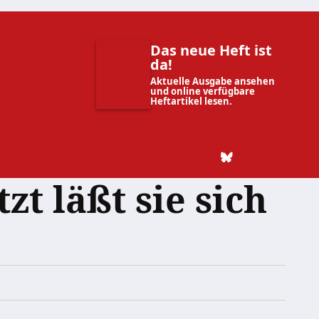
Das neue Heft ist
da!
Aktuelle Ausgabe ansehen
und online verfügbare
Heftartikel lesen.
zt läßt sie sich