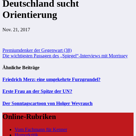
Deutschland sucht
Orientierung
Nov. 21, 2017
Beitragsnavigation
Premiumdenker der Gegenwart (38)
Die wichtigsten Passagen des „Spiegel“-Interviews mit Morrissey
Ähnliche Beiträge
Friedrich Merz: eine umgekehrte Furzgrundel?
Erste Frau an der Spitze der UN?
Der Sonntagscartoon von Holger Weyrauch
Online-Rubriken
Vom Fachmann für Kenner
Humorkritik