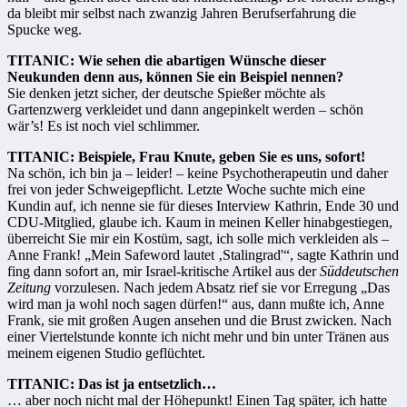
da bleibt mir selbst nach zwanzig Jahren Berufserfahrung die
Spucke weg.
TITANIC: Wie sehen die abartigen Wünsche dieser
Neukunden denn aus, können Sie ein Beispiel nennen?
Sie denken jetzt sicher, der deutsche Spießer möchte als
Gartenzwerg verkleidet und dann angepinkelt werden – schön
wär’s! Es ist noch viel schlimmer.
TITANIC: Beispiele, Frau Knute, geben Sie es uns, sofort!
Na schön, ich bin ja – leider! – keine Psychotherapeutin und daher
frei von jeder Schweigepflicht. Letzte Woche suchte mich eine
Kundin auf, ich nenne sie für dieses Interview Kathrin, Ende 30 und
CDU-Mitglied, glaube ich. Kaum in meinen Keller hinabgestiegen,
überreicht Sie mir ein Kostüm, sagt, ich solle mich verkleiden als –
Anne Frank! „Mein Safeword lautet ‚Stalingrad'“, sagte Kathrin und
fing dann sofort an, mir Israel-kritische Artikel aus der
Süddeutschen
Zeitung
vorzulesen. Nach jedem Absatz rief sie vor Erregung „Das
wird man ja wohl noch sagen dürfen!“ aus, dann mußte ich, Anne
Frank, sie mit großen Augen ansehen und die Brust zwicken. Nach
einer Viertelstunde konnte ich nicht mehr und bin unter Tränen aus
meinem eigenen Studio geflüchtet.
TITANIC: Das ist ja entsetzlich…
… aber noch nicht mal der Höhepunkt! Einen Tag später, ich hatte