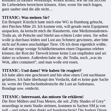
kommen zu meinen Workshops, wollen lernen, wie sie mit BDSM
ihr Liebesleben bereichern können. Aber, wenn Sie mich fragen,
ganz sauber sind die alle nicht…
TITANIC: Was meinen Sie?
Ein Beispiel: Kürzlich hatte mich eine WG in Hamburg gebucht,
drei Pärchen Mitte 20. Ich komme rein, will gerade mein Equipment
auspacken, da kreischt mich die Hausherrin, eine Medizinstudenten-
Trulla an, ob Peitsche und Stiefel aus echtem Leder seien. Sie selbst
wolle ja durchaus leiden und Lust aus Schmerz gewinnen, aber bitte
nicht auf Kosten unschuldiger Tiere. Ob ich denn eigentlich wüßte,
daß nur einige wenige Schildkrötenarten einen Orgasmus erleben
können; der Rest der Tierwelt könne keine Lust empfinden und sei
daher zu schonen. Außerdem habe sie, die Trulla, noch „was im
Wok, alles containert“, und man wolle erst essen.
TITANIC: Und dann? Wie haben Sie reagiert?
Ich habe allen eine gescheuert und bin ohne einen Cent nachhause
gefahren. Ich habe überhaupt den Verdacht, daß es keine gute Sache
ist, wenn der Durchschnittsdeutsche die Lust an Sadomaso,
Bondage usw. entdeckt.
TITANIC: Interessant, das müssen Sie erklären!
Die Herr Müllers und Frau Meiers, die seit „Fifty Shades of Grey“
neuerdings in mein Studio strömen, kommen in Sachen SM ja von
null – und gehen aber direkt auf hundertachtzig! Die fordern Dinge,