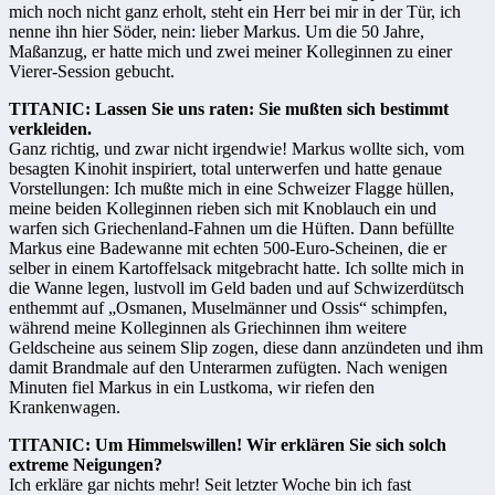
mich noch nicht ganz erholt, steht ein Herr bei mir in der Tür, ich
nenne ihn hier Söder, nein: lieber Markus. Um die 50 Jahre,
Maßanzug, er hatte mich und zwei meiner Kolleginnen zu einer
Vierer-Session gebucht.
TITANIC: Lassen Sie uns raten: Sie mußten sich bestimmt
verkleiden.
Ganz richtig, und zwar nicht irgendwie! Markus wollte sich, vom
besagten Kinohit inspiriert, total unterwerfen und hatte genaue
Vorstellungen: Ich mußte mich in eine Schweizer Flagge hüllen,
meine beiden Kolleginnen rieben sich mit Knoblauch ein und
warfen sich Griechenland-Fahnen um die Hüften. Dann befüllte
Markus eine Badewanne mit echten 500-Euro-Scheinen, die er
selber in einem Kartoffelsack mitgebracht hatte. Ich sollte mich in
die Wanne legen, lustvoll im Geld baden und auf Schwizerdütsch
enthemmt auf „Osmanen, Muselmänner und Ossis“ schimpfen,
während meine Kolleginnen als Griechinnen ihm weitere
Geldscheine aus seinem Slip zogen, diese dann anzündeten und ihm
damit Brandmale auf den Unterarmen zufügten. Nach wenigen
Minuten fiel Markus in ein Lustkoma, wir riefen den
Krankenwagen.
TITANIC: Um Himmelswillen! Wir erklären Sie sich solch
extreme Neigungen?
Ich erkläre gar nichts mehr! Seit letzter Woche bin ich fast