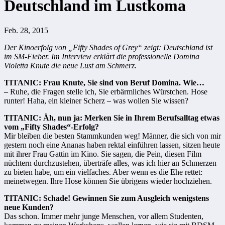
Deutschland im Lustkoma
Feb. 28, 2015
Der Kinoerfolg von „Fifty Shades of Grey“ zeigt: Deutschland ist
im SM-Fieber. Im Interview erklärt die professionelle Domina
Violetta Knute die neue Lust am Schmerz.
TITANIC: Frau Knute, Sie sind von Beruf Domina. Wie…
– Ruhe, die Fragen stelle ich, Sie erbärmliches Würstchen. Hose
runter! Haha, ein kleiner Scherz – was wollen Sie wissen?
TITANIC: Äh, nun ja: Merken Sie in Ihrem Berufsalltag etwas
vom „Fifty Shades“-Erfolg?
Mir bleiben die besten Stammkunden weg! Männer, die sich von mir
gestern noch eine Ananas haben rektal einführen lassen, sitzen heute
mit ihrer Frau Gattin im Kino. Sie sagen, die Pein, diesen Film
nüchtern durchzustehen, überträfe alles, was ich hier an Schmerzen
zu bieten habe, um ein vielfaches. Aber wenn es die Ehe rettet:
meinetwegen. Ihre Hose können Sie übrigens wieder hochziehen.
TITANIC: Schade! Gewinnen Sie zum Ausgleich wenigstens
neue Kunden?
Das schon. Immer mehr junge Menschen, vor allem Studenten,