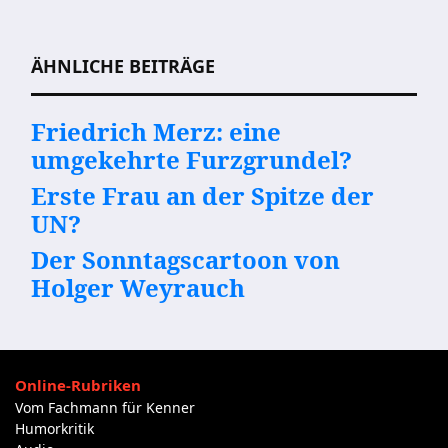
Beitragsnavigation
ÄHNLICHE BEITRÄGE
Friedrich Merz: eine
umgekehrte Furzgrundel?
Erste Frau an der Spitze der
UN?
Der Sonntagscartoon von
Holger Weyrauch
Online-Rubriken
Vom Fachmann für Kenner
Humorkritik