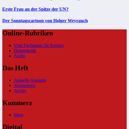
Erste Frau an der Spitze der UN?
Der Sonntagscartoon von Holger Weyrauch
Online-Rubriken
Vom Fachmann für Kenner
Humorkritik
Audio
Das Heft
Aktuelle Ausgabe
Abonnieren
Archiv
Kommerz
Shop
Digital