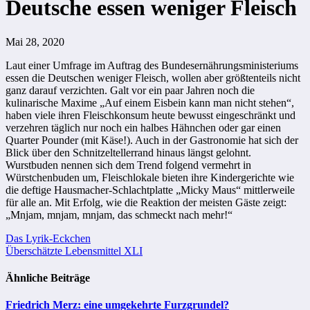
Deutsche essen weniger Fleisch
Mai 28, 2020
Laut einer Umfrage im Auftrag des Bundesernährungsministeriums
essen die Deutschen weniger Fleisch, wollen aber größtenteils nicht
ganz darauf verzichten. Galt vor ein paar Jahren noch die
kulinarische Maxime „Auf einem Eisbein kann man nicht stehen“,
haben viele ihren Fleischkonsum heute bewusst eingeschränkt und
verzehren täglich nur noch ein halbes Hähnchen oder gar einen
Quarter Pounder (mit Käse!). Auch in der Gastronomie hat sich der
Blick über den Schnitzeltellerrand hinaus längst gelohnt.
Wurstbuden nennen sich dem Trend folgend vermehrt in
Würstchenbuden um, Fleischlokale bieten ihre Kindergerichte wie
die deftige Hausmacher-Schlachtplatte „Micky Maus“ mittlerweile
für alle an. Mit Erfolg, wie die Reaktion der meisten Gäste zeigt:
„Mnjam, mnjam, mnjam, das schmeckt nach mehr!“
Beitragsnavigation
Das Lyrik-Eckchen
Überschätzte Lebensmittel XLI
Ähnliche Beiträge
Friedrich Merz: eine umgekehrte Furzgrundel?